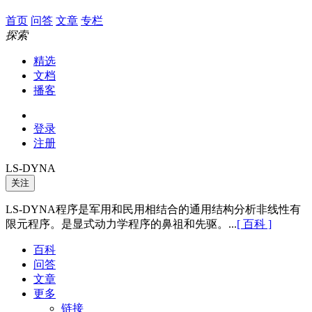
首页
问答
文章
专栏
探索
精选
文档
播客
登录
注册
LS-DYNA
关注
LS-DYNA程序是军用和民用相结合的通用结构分析非线性有
限元程序。是显式动力学程序的鼻祖和先驱。...
[ 百科 ]
百科
问答
文章
更多
链接