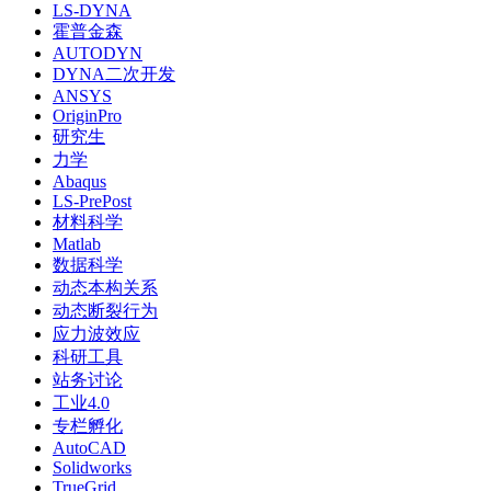
LS-DYNA
霍普金森
AUTODYN
DYNA二次开发
ANSYS
OriginPro
研究生
力学
Abaqus
LS-PrePost
材料科学
Matlab
数据科学
动态本构关系
动态断裂行为
应力波效应
科研工具
站务讨论
工业4.0
专栏孵化
AutoCAD
Solidworks
TrueGrid