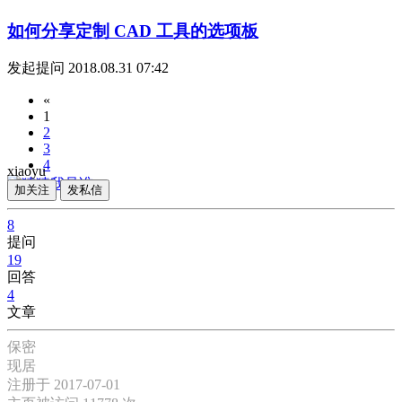
如何分享定制 CAD 工具的选项板
发起提问
2018.08.31 07:42
«
1
2
3
4
xiaoyu
»
加关注
发私信
8
提问
19
回答
4
文章
保密
现居
注册于 2017-07-01