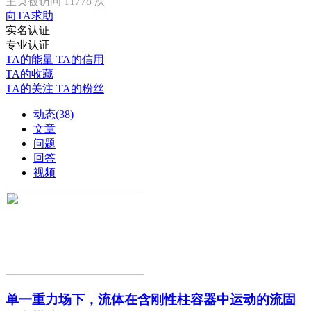
主页被访问 11778 次
向TA求助
实名认证
专业认证
TA的能量
TA的信用
TA的收藏
TA的关注
TA的粉丝
动态(38)
文章
问题
回答
视频
单一重力场下，流体在含刚性柱容器中运动的流固