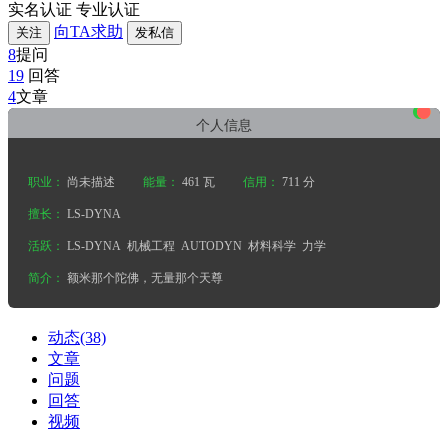
实名认证
专业认证
向TA求助
关注
发私信
8
提问
19
回答
•
•
•
4
文章
个人信息
职业：
尚未描述
能量：
461 瓦
信用：
711 分
擅长：
LS-DYNA
活跃：
LS-DYNA
机械工程
AUTODYN
材料科学
力学
简介：
额米那个陀佛，无量那个天尊
动态(38)
文章
问题
回答
视频