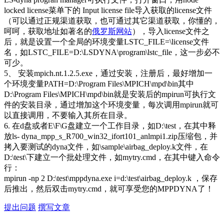
locked license菜单下的 Input license file导入获取的license文件
（可以通过正规渠道获取，也可通过其它渠道获取，你懂的，
呵呵，获取地址如著名的
俄罗斯网站
），导入license文件之
后，就是设置一个全局的环境变量LSTC_FILE=
\license文件
名，如LSTC_FILE=D:\LSDYNA\program\lstc_file，这一步必不
可少。
5、 安装mpich.nt.1.2.5.exe，通过安装，注册后，最好增加一
个环境变量PATH=D:\Program Files\MPICH\mpd\bin其中
D:\Program Files\MPICH\mpd\bin就是安装后的mpirun可执行文
件的安装目录，通过增加这个
环境变量
，每次调用mpirun就可
以直接调用，不要输入其所在目录。
6. 在d盘或者E\F\G盘建立一个工作目录，如D:\test，在其中释
放ls- dyna_mpp_s_R700_win32_ifort101_anlmpi1.zip压缩包，并
拷入要测试的dyna文件，如
\sample\airbag_deploy.k文件，在
D:\test\下建立一个批处理文件，如mytry.cmd，在其中键入
命令
行：
mpirun -np 2 D:\test\mppdyna.exe i=d:\test\airbag_deploy.k ，保存
后推出，然后双击mytry.cmd，就可享受您的MPPDYNA了！
提出问题
撰写文章