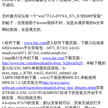
可成功。
另外傲月论坛有一个“win7下LS-DYNA_971_R7的MPP安装”
的帖子，但里面那个license我得不到，说是从俄罗斯的bt分享
网站里搞，全是俄文的。
1.软件下载：
www.lstc.com
进入软件下载页面，下载32位或者
64位windows平台
安装
包：ls971_R7.0.0_win32-
install.exe/ls971_R7.0.0_win64-install.exe；
2.mpp执行文件的下载：
www.lstc.com
下载页面：
http://www.lstc.com/download/ls-dyna_%28win%29
，本帖下载的
是32位ANL-MPI1单精度的压缩包：ls-
dyna_mpp_s_R700_win32_ifort101_anlmpi1.zip
3.MPICH软件的下载，win32下面使用MPICH1,本帖使用
MPICH 1.2.5其安装文件
http://www.oasys-
software.com/dyna/en/downloads/ls-dyna_mpi_libraries.shtml
页面
(FTP.MCS.ANL.GOV/PUB/MPI/NT目录下的安装文件似乎不
能安装，所以我就没用)
4.ls-dyna 971r70的安装，默认安装就可以，安装完成后打开
LS-dyna
progran manager可执行文件，打开窗口，用node