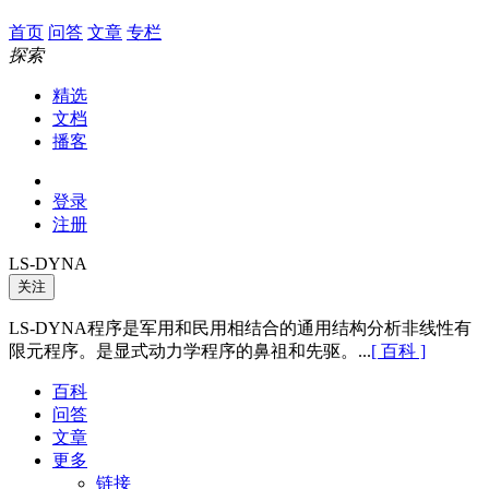
首页
问答
文章
专栏
探索
精选
文档
播客
登录
注册
LS-DYNA
关注
LS-DYNA程序是军用和民用相结合的通用结构分析非线性有
限元程序。是显式动力学程序的鼻祖和先驱。...
[ 百科 ]
百科
问答
文章
更多
链接