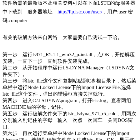
软件所需的最新版本及相关资料可以在下面LSTC的ftp服务器
中下载到，服务器地址：
http://ftp.lstc.com/user/
，用户:user 密
码:computer
有关的破解方法来自网络，大家需要自己测试一下哈。
第一步：运行ls971_R5.1.1_win32_p-install，点OK，开始解压
安装。一直下一步，直到软件安装完成。
第二步：从开始程序中运行LS-DYNA Manager（LSDYNA文
件夹下）。
第三步：将lstc_file这个文件复制粘贴到C盘根目录下，然后菜
单栏中运行Node Locked License下的Import License File,选择
lstc_file这个文件，弹出的错误框直接关掉就行。
第四步：进入C:\LSDYNA\program，打开lstc.log。查看两组
MACHINE后的字母，记住。
第五步：运行破解文件夹下的lstc_lsdyna_971_r5_calc，用两次
分别输入刚记住的字母，输入一次点一次回车，关闭DOS窗
口。
第六步：再次运行菜单栏中Node Locked License下的Import
License File，选择到破解文件夹下生成lstc_file。OK，显示许