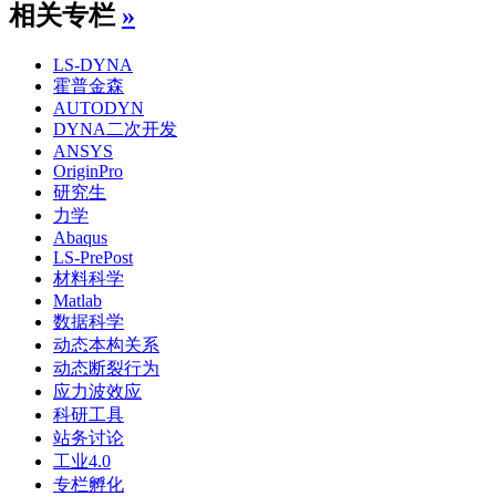
相关专栏
»
LS-DYNA
霍普金森
AUTODYN
DYNA二次开发
ANSYS
OriginPro
研究生
力学
Abaqus
LS-PrePost
材料科学
Matlab
数据科学
动态本构关系
动态断裂行为
应力波效应
科研工具
站务讨论
工业4.0
专栏孵化