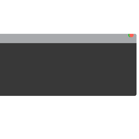
•
•
•