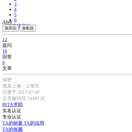
3
4
5
6
Abrtr
»
加关注
发私信
12
提问
18
回答
6
文章
保密
现居上海 - 上海市
注册于 2017-07-08
主页被访问 14449 次
向TA求助
实名认证
专业认证
TA的能量
TA的信用
TA的收藏