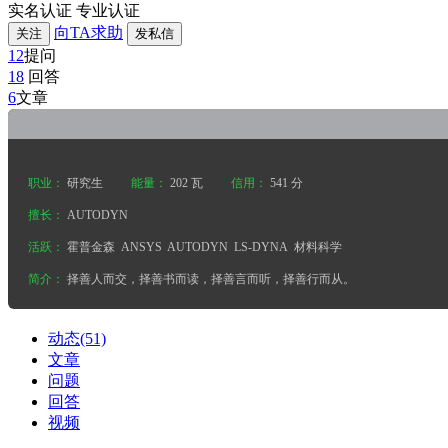
实名认证
专业认证
向TA求助
关注
发私信
12
提问
18
回答
6
文章
职业：
研究生
能量：
202 瓦
信用：
541 分
擅长：
AUTODYN
活跃：
霍普金森
ANSYS
AUTODYN
LS-DYNA
材料科学
简介：
择善人而交，择善书而读，择善言而听，择善行而从。
动态(51)
文章
问题
回答
视频