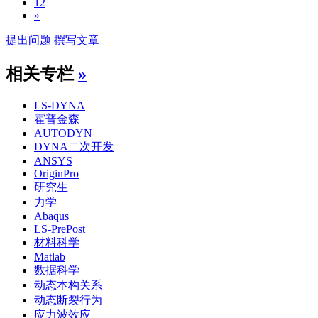
12
»
提出问题
撰写文章
相关专栏
»
LS-DYNA
霍普金森
AUTODYN
DYNA二次开发
ANSYS
OriginPro
研究生
力学
Abaqus
LS-PrePost
材料科学
Matlab
数据科学
动态本构关系
动态断裂行为
应力波效应