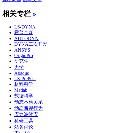
相关专栏
»
LS-DYNA
霍普金森
AUTODYN
DYNA二次开发
ANSYS
OriginPro
研究生
力学
Abaqus
LS-PrePost
材料科学
Matlab
数据科学
动态本构关系
动态断裂行为
应力波效应
科研工具
站务讨论