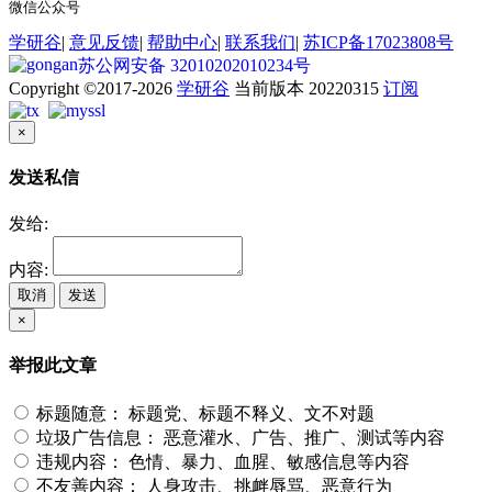
微信公众号
学研谷
|
意见反馈
|
帮助中心
|
联系我们
|
苏ICP备17023808号
苏公网安备 32010202010234号
Copyright ©2017-2026
学研谷
当前版本 20220315
订阅
×
发送私信
发给:
内容:
取消
发送
×
举报此文章
标题随意：
标题党、标题不释义、文不对题
垃圾广告信息：
恶意灌水、广告、推广、测试等内容
违规内容：
色情、暴力、血腥、敏感信息等内容
不友善内容：
人身攻击、挑衅辱骂、恶意行为