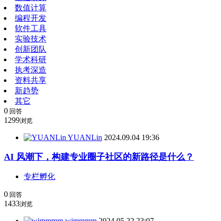
数值计算
编程开发
软件工具
实验技术
创新团队
学术科研
执考深造
资料共享
新趋势
其它
0
回答
1299
浏览
YUANLin
2024.09.04 19:36
AI 风潮下，构建专业圈子社区的新路径是什么？
专栏孵化
0
回答
1433
浏览
wjmmmm
2024.05.22 23:07