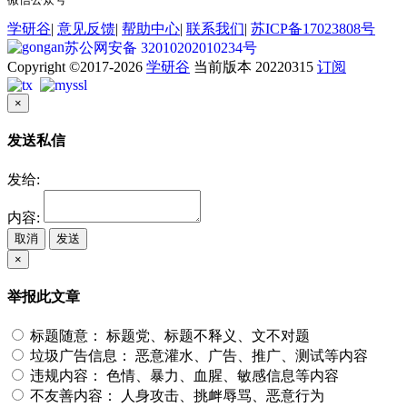
学研谷
|
意见反馈
|
帮助中心
|
联系我们
|
苏ICP备17023808号
苏公网安备 32010202010234号
Copyright ©2017-2026
学研谷
当前版本 20220315
订阅
×
发送私信
发给:
内容:
取消
发送
×
举报此文章
标题随意：
标题党、标题不释义、文不对题
垃圾广告信息：
恶意灌水、广告、推广、测试等内容
违规内容：
色情、暴力、血腥、敏感信息等内容
不友善内容：
人身攻击、挑衅辱骂、恶意行为