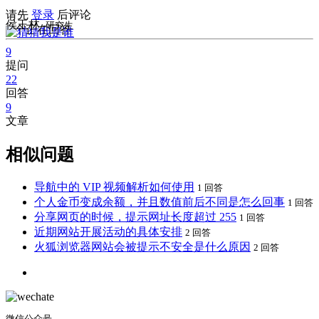
请先
登录
后评论
侯玉林
-研究生
2
个正在回答
9
提问
22
回答
9
文章
相似问题
导航中的 VIP 视频解析如何使用
1 回答
个人金币变成余额，并且数值前后不同是怎么回事
1 回答
分享网页的时候，提示网址长度超过 255
1 回答
近期网站开展活动的具体安排
2 回答
火狐浏览器网站会被提示不安全是什么原因
2 回答
微信公众号