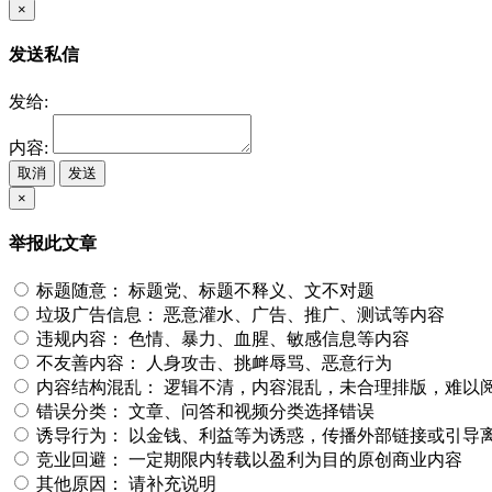
×
发送私信
发给:
内容:
取消
发送
×
举报此文章
标题随意：
标题党、标题不释义、文不对题
垃圾广告信息：
恶意灌水、广告、推广、测试等内容
违规内容：
色情、暴力、血腥、敏感信息等内容
不友善内容：
人身攻击、挑衅辱骂、恶意行为
内容结构混乱：
逻辑不清，内容混乱，未合理排版，难以
错误分类：
文章、问答和视频分类选择错误
诱导行为：
以金钱、利益等为诱惑，传播外部链接或引导
竞业回避：
一定期限内转载以盈利为目的原创商业内容
其他原因：
请补充说明