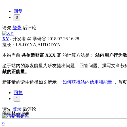
回复
0
请先
登录
后评论
XY
- 开发者 @ 学研谷
2018.07.26 16:28
擅长：LS-DYNA,AUTODYN
本站当前
共创造财富 XXX 瓦
的计算方法是：
站内用户行为激
鉴于站内的激发能量为研友提出问题、回答问题、撰写文章获
献的正能量。
新能量的诞生途径如文所示：
如何获得站内信用和能量
，首页
回复
1
请先
登录
后评论
侯玉林
-研究生
2
个正在回答
9