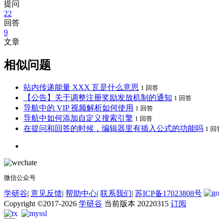
提问
22
回答
9
文章
相似问题
站内传递能量 XXX 瓦是什么意思
1 回答
【公告】关于调整注册奖励发放机制的通知
1 回答
导航中的 VIP 视频解析如何使用
1 回答
导航中如何添加自定义搜索引擎
1 回答
在提问和回答的时候，编辑器里有插入公式的功能吗
1 回
微信公众号
学研谷
|
意见反馈
|
帮助中心
|
联系我们
|
苏ICP备17023808号
Copyright ©2017-2026
学研谷
当前版本 20220315
订阅