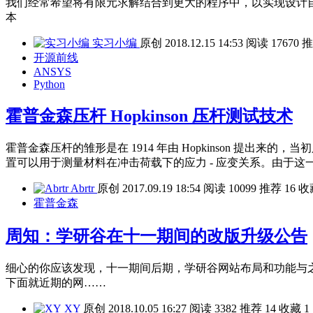
我们经常希望将有限元求解结合到更大的程序中，以实现设计自动化或优
本
实习小编
原创
2018.12.15 14:53
阅读
17670
推
开源前线
ANSYS
Python
霍普金森压杆 Hopkinson 压杆测试技术
霍普金森压杆的雏形是在 1914 年由 Hopkinson 提出来
置可以用于测量材料在冲击荷载下的应力 - 应变关系。由于这一装置
Abrtr
原创
2017.09.19 18:54
阅读
10099
推荐
16
收
霍普金森
周知：学研谷在十一期间的改版升级公告
细心的你应该发现，十一期间后期，学研谷网站布局和功能与
下面就近期的网……
XY
原创
2018.10.05 16:27
阅读
3382
推荐
14
收藏
1