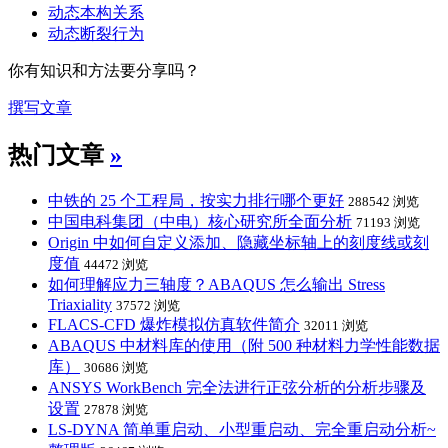
动态本构关系
动态断裂行为
你有知识和方法要分享吗？
撰写文章
热门文章
»
中铁的 25 个工程局，按实力排行哪个更好
288542 浏览
中国电科集团（中电）核心研究所全面分析
71193 浏览
Origin 中如何自定义添加、隐藏坐标轴上的刻度线或刻
度值
44472 浏览
如何理解应力三轴度？ABAQUS 怎么输出 Stress
Triaxiality
37572 浏览
FLACS-CFD 爆炸模拟仿真软件简介
32011 浏览
ABAQUS 中材料库的使用（附 500 种材料力学性能数据
库）
30686 浏览
ANSYS WorkBench 完全法进行正弦分析的分析步骤及
设置
27878 浏览
LS-DYNA 简单重启动、小型重启动、完全重启动分析~