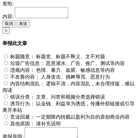
发给:
内容:
取消
发送
×
举报此文章
标题随意：
标题党、标题不释义、文不对题
垃圾广告信息：
恶意灌水、广告、推广、测试等内容
违规内容：
色情、暴力、血腥、敏感信息等内容
不友善内容：
人身攻击、挑衅辱骂、恶意行为
内容结构混乱：
逻辑不清，内容混乱，未合理排版，难以
阅读
错误分类：
文章、问答和视频分类选择错误
诱导行为：
以金钱、利益等为诱惑，传播外部链接或引导
离开本站
竞业回避：
一定期限内转载以盈利为目的原创商业内容
其他原因：
请补充说明
举报原因: