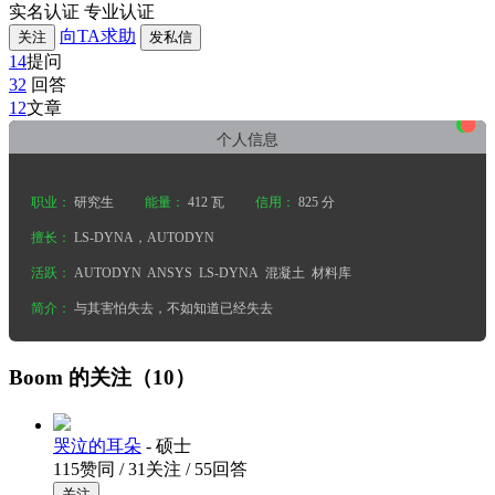
实名认证
专业认证
向TA求助
关注
发私信
14
提问
32
回答
•
•
•
12
文章
个人信息
职业：
研究生
能量：
412 瓦
信用：
825 分
擅长：
LS-DYNA，AUTODYN
活跃：
AUTODYN
ANSYS
LS-DYNA
混凝土
材料库
简介：
与其害怕失去，不如知道已经失去
Boom 的关注（10）
哭泣的耳朵
- 硕士
115赞同 / 31关注 / 55回答
关注