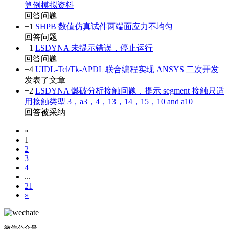
算例模拟资料
回答问题
+1
SHPB 数值仿真试件两端面应力不均匀
回答问题
+1
LSDYNA 未提示错误，停止运行
回答问题
+4
UIDL-Tcl/Tk-APDL 联合编程实现 ANSYS 二次开发
发表了文章
+2
LSDYNA 爆破分析接触问题，提示 segment 接触只适
用接触类型 3，a3，4，13，14，15，10 and a10
回答被采纳
«
1
2
3
4
...
21
»
微信公众号