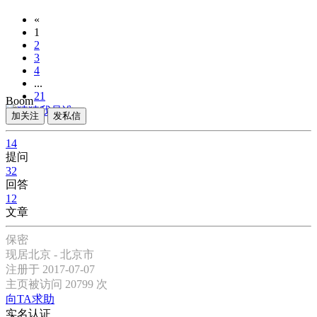
«
1
2
3
4
...
21
Boom
»
加关注
发私信
14
提问
32
回答
12
文章
保密
现居北京 - 北京市
注册于 2017-07-07
主页被访问 20799 次
向TA求助
实名认证