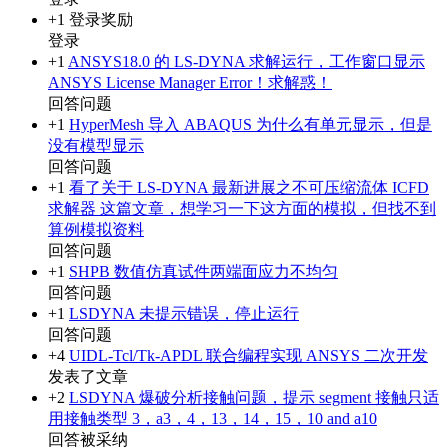
+1
登录奖励
登录
+1
ANSYS18.0 的 LS-DYNA 求解运行，工作窗口显示
ANSYS License Manager Error！求解惑！
回答问题
+1
HyperMesh 导入 ABAQUS 为什么有单元显示，但是
没有模型显示
回答问题
+1
看了关于 LS-DYNA 最新进展之不可压缩流体 ICFD
求解器 这篇文章，想学习一下这方面的模拟，但找不到
算例模拟资料
回答问题
+1
SHPB 数值仿真试件两端面应力不均匀
回答问题
+1
LSDYNA 未提示错误，停止运行
回答问题
+4
UIDL-Tcl/Tk-APDL 联合编程实现 ANSYS 二次开发
发表了文章
+2
LSDYNA 爆破分析接触问题，提示 segment 接触只适
用接触类型 3，a3，4，13，14，15，10 and a10
回答被采纳