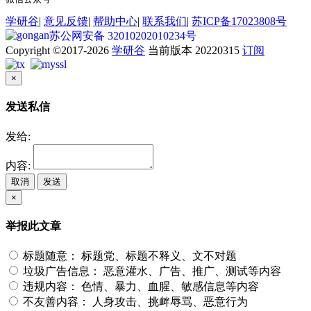
学研谷
|
意见反馈
|
帮助中心
|
联系我们
|
苏ICP备17023808号
苏公网安备 32010202010234号
Copyright ©2017-2026
学研谷
当前版本 20220315
订阅
×
发送私信
发给:
内容:
取消
发送
×
举报此文章
标题随意：
标题党、标题不释义、文不对题
垃圾广告信息：
恶意灌水、广告、推广、测试等内容
违规内容：
色情、暴力、血腥、敏感信息等内容
不友善内容：
人身攻击、挑衅辱骂、恶意行为