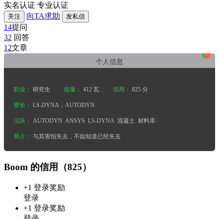
实名认证
专业认证
向TA求助
关注
发私信
14
提问
32
回答
•
•
•
12
文章
个人信息
职业：
研究生
能量：
412 瓦
信用：
825 分
擅长：
LS-DYNA，AUTODYN
活跃：
AUTODYN
ANSYS
LS-DYNA
混凝土
材料库
简介：
与其害怕失去，不如知道已经失去
Boom 的信用（825）
+1
登录奖励
登录
+1
登录奖励
登录