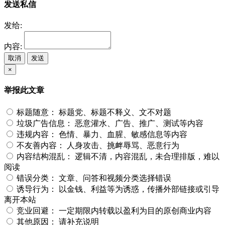
发送私信
发给:
内容:
取消
发送
×
举报此文章
标题随意：
标题党、标题不释义、文不对题
垃圾广告信息：
恶意灌水、广告、推广、测试等内容
违规内容：
色情、暴力、血腥、敏感信息等内容
不友善内容：
人身攻击、挑衅辱骂、恶意行为
内容结构混乱：
逻辑不清，内容混乱，未合理排版，难以
阅读
错误分类：
文章、问答和视频分类选择错误
诱导行为：
以金钱、利益等为诱惑，传播外部链接或引导
离开本站
竞业回避：
一定期限内转载以盈利为目的原创商业内容
其他原因：
请补充说明