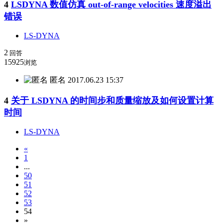
4
LSDYNA 数值仿真 out-of-range velocities 速度溢出
错误
LS-DYNA
2
回答
15925
浏览
匿名
2017.06.23 15:37
4
关于 LSDYNA 的时间步和质量缩放及如何设置计算
时间
LS-DYNA
«
1
...
50
51
52
53
54
»