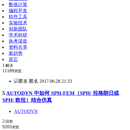
数值计算
编程开发
软件工具
实验技术
创新团队
学术科研
执考深造
资料共享
新趋势
其它
1
解决
11189
浏览
匿名
2017.06.28 21:33
5
AUTODYN 中如何 SPH-FEM（SPH/ 拉格朗日或
SPH/ 欧拉）结合仿真
AUTODYN
2
回答
9205
浏览