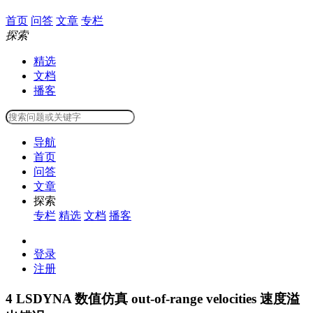
首页
问答
文章
专栏
探索
精选
文档
播客
导航
首页
问答
文章
探索
专栏
精选
文档
播客
登录
注册
4
LSDYNA 数值仿真 out-of-range velocities 速度溢