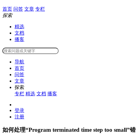
首页
问答
文章
专栏
探索
精选
文档
播客
导航
首页
问答
文章
探索
专栏
精选
文档
播客
登录
注册
如何处理“Program terminated ­time step too small”