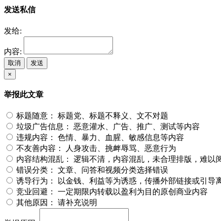
发送私信
发给:
内容:
取消
发送
×
举报此文章
标题随意：
标题党、标题不释义、文不对题
垃圾广告信息：
恶意灌水、广告、推广、测试等内容
违规内容：
色情、暴力、血腥、敏感信息等内容
不友善内容：
人身攻击、挑衅辱骂、恶意行为
内容结构混乱：
逻辑不清，内容混乱，未合理排版，难以
错误分类：
文章、问答和视频分类选择错误
诱导行为：
以金钱、利益等为诱惑，传播外部链接或引导
竞业回避：
一定期限内转载以盈利为目的原创商业内容
其他原因：
请补充说明