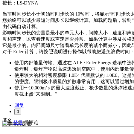
擅长：LS-DYNA
当前时间步长小于初始时间步长的 10% 时，将显示“时间步长
您始终可以减少最短时间步长以继续计算。加载问题后，转到“
由代码自动计算。
影响时间步长的变量是最小的单元大小，间隙大小，速度和声
度和声速，以查看速度或声速是否异常。如果计算中涉及拉格
它是最小的。内部间隙尺寸随着单元长度的减小而减小，因此导致较
对于 Euler 计算，请按照说明进行操作以帮助您避免浪费时间
使用内部能量传输。通过在 ALE / Euler Energy
爆炸时，爆炸产物以高速逃逸到空隙中，使用内部能量传
使用较大的相对密度极限 1.0E­4 代替默认的 1.0
的密度。限制极小质量的扩散非常有用，这可以通过增加
使用〜10,000m/ s 的最大速度截止。极少数量的爆
度截止点”来限制。”
回复
0
匿名
请先
登录
后评论