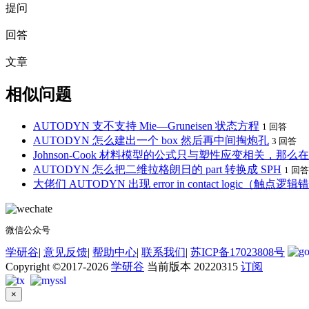
提问
回答
文章
相似问题
AUTODYN 支不支持 Mie—Gruneisen 状态方程
1 回答
AUTODYN 怎么建出一个 box 然后再中间掏炮孔
3 回答
Johnson-Cook 材料模型的公式只与塑性应变相关，
AUTODYN 怎么把二维拉格朗日的 part 转换成 SPH
1 回答
大佬们 AUTODYN 出现 error in contact logic
微信公众号
学研谷
|
意见反馈
|
帮助中心
|
联系我们
|
苏ICP备17023808号
Copyright ©2017-2026
学研谷
当前版本 20220315
订阅
×