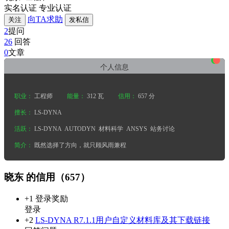
实名认证
专业认证
向TA求助
关注
发私信
2
提问
26
回答
•
•
•
0
文章
个人信息
职业：
工程师
能量：
312 瓦
信用：
657 分
擅长：
LS-DYNA
活跃：
LS-DYNA
AUTODYN
材料科学
ANSYS
站务讨论
简介：
既然选择了方向，就只顾风雨兼程
晓东 的信用（657）
+1
登录奖励
登录
+2
LS-DYNA R7.1.1用户自定义材料库及其下载链接