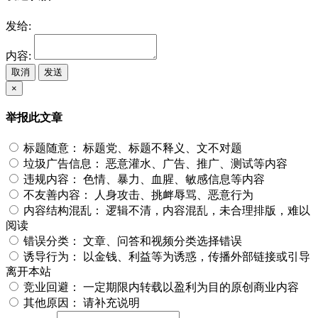
发给:
内容:
取消
发送
×
举报此文章
标题随意：
标题党、标题不释义、文不对题
垃圾广告信息：
恶意灌水、广告、推广、测试等内容
违规内容：
色情、暴力、血腥、敏感信息等内容
不友善内容：
人身攻击、挑衅辱骂、恶意行为
内容结构混乱：
逻辑不清，内容混乱，未合理排版，难以
阅读
错误分类：
文章、问答和视频分类选择错误
诱导行为：
以金钱、利益等为诱惑，传播外部链接或引导
离开本站
竞业回避：
一定期限内转载以盈利为目的原创商业内容
其他原因：
请补充说明