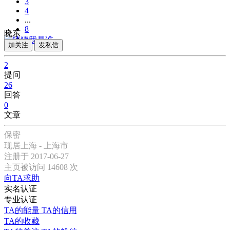
3
4
...
8
晓东
»
加关注
发私信
2
提问
26
回答
0
文章
保密
现居上海 - 上海市
注册于 2017-06-27
主页被访问 14608 次
向TA求助
实名认证
专业认证
TA的能量
TA的信用
TA的收藏