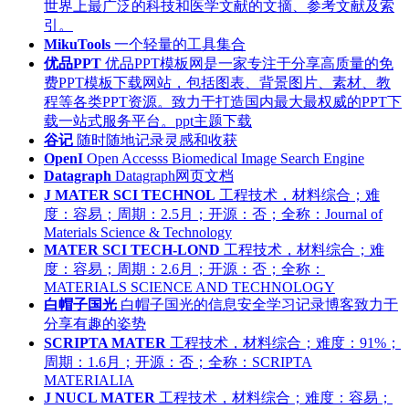
世界上最广泛的科技和医学文献的文摘、参考文献及索
引。
MikuTools
一个轻量的工具集合
优品PPT
优品PPT模板网是一家专注于分享高质量的免
费PPT模板下载网站，包括图表、背景图片、素材、教
程等各类PPT资源。致力于打造国内最大最权威的PPT下
载一站式服务平台。ppt主题下载
谷记
随时随地记录灵感和收获
OpenI
Open Accesss Biomedical Image Search Engine
Datagraph
Datagraph网页文档
J MATER SCI TECHNOL
工程技术，材料综合；难
度：容易；周期：2.5月；开源：否；全称：Journal of
Materials Science & Technology
MATER SCI TECH-LOND
工程技术，材料综合；难
度：容易；周期：2.6月；开源：否；全称：
MATERIALS SCIENCE AND TECHNOLOGY
白帽子国光
白帽子国光的信息安全学习记录博客致力于
分享有趣的姿势
SCRIPTA MATER
工程技术，材料综合；难度：91%；
周期：1.6月；开源：否；全称：SCRIPTA
MATERIALIA
J NUCL MATER
工程技术，材料综合；难度：容易；