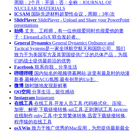
周期：2个月；开源：否；全称：JOURNAL OF
NUCLEAR MATERIALS
ICSAM
国际先进材料超塑性会议，周期：3年/次
SlidePlayer
SlidePlayer - Upload and Share your PowerPoint
presentations
始终
丈夫、工程师，有一位他很爱同时也很爱他的妻
子；ElegantLaTeX 联合发起者。
General Dynamics
General Dynamics Ordnance and
Tactical Systems是一家全球航空航天和国防公司。我们
致力于为美国军方及其盟国提供广泛的总体产品，为我
们的战士提供最前沿的优势
Facebook
联系你我，分享生活
哔哩哔哩
国内知名的视频弹幕网站,这里有最及时的动漫
新番,最棒的ACG氛围,最有创意的Up主。
微博
随时随地发现新鲜事
QQ空间
分享生活，留住感动
Instagram
Instagram
在线工具
在线工具,开发人员工具,代码格式化、压缩、
加密、解密,下载链接转换,sql工具,正则测试工具,favicon
在线制作,ruby工具,中文简繁体转换,迅雷下载链接转换,
程序猿的在线工具
osXWin
致力于推广优秀的Mac应用，为您提供最新最全