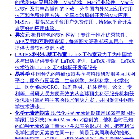
的优质Mac应用软件、Mac游戏、Mac行业软件、Mac专
业软件及其丰富插件的下载。分享国内外Mac应用使用
技巧和免费使用方法、分享本站原创开发的Mac应用 -
MxSrvs，提供Mac平台用户免费使用，给Mac平台开发
者更好的应用体验。
异次元
极具特色的软件网站！专注于推荐优秀软件、
APP应用和互联网资源，每篇图文评测都极其用心，并
提供大量软件资源下载。
LATEX科技排版工作室
LaTeX工作室致力于为中国学
术与出版提供专业的 LaTeX 培训、LaTeX 排版、LaTeX
技术咨询, LaTeX 宏包模板开发等服务
易科学
中国领先的科研仪器共享与科技研发服务互联网
平台，服务范围涵盖：生命科学、材料科学、化学化
工、医药/临床/CRO、试剂耗材、抗体定制、论文、专
利等。科研人员方便高效的从全球顶尖科研服务机构获
得优质可靠的科学实验技术解决方案，共同促进中国科
学技术进步。
化学元素周期表
现代化学的元素周期律是1869年俄国科
学家门捷列夫(Dmitri Mendeleev)首创的，他将当时已知
的63种元素依原子量大小并以表的形式排列，把有相似
化学性质的元素放在同一行，就是元素周期表的雏形。