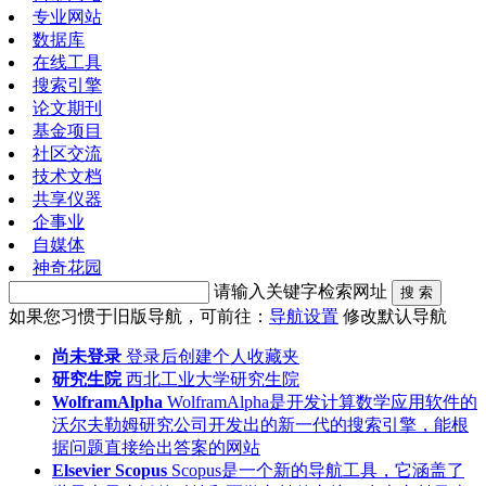
专业网站
数据库
在线工具
搜索引擎
论文期刊
基金项目
社区交流
技术文档
共享仪器
企事业
自媒体
神奇花园
请输入关键字检索网址
搜 索
如果您习惯于旧版导航，可前往：
导航设置
修改默认导航
尚未登录
登录后创建个人收藏夹
研究生院
西北工业大学研究生院
WolframAlpha
WolframAlpha是开发计算数学应用软件的
沃尔夫勒姆研究公司开发出的新一代的搜索引擎，能根
据问题直接给出答案的网站
Elsevier Scopus
Scopus是一个新的导航工具，它涵盖了