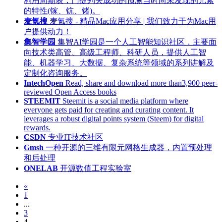
利用周期表，门捷列夫成功的预测当时尚未发现的元素
的特性(镓、钪、锗)。
麦氪搜
麦氪搜 - 精品Mac应用分享 | 我们致力于为Mac用
户提供动力！
集智学园
集智AI学园是一个人工智能知识社区，主要面
向技术类高管、高级工程师、科研人员，提供人工智
能、机器学习、大数据、复杂系统等领域的系列讲解及
定制化咨询服务。
IntechOpen
Read, share and download more than3,900 peer-
reviewed Open Access books
STEEMIT
Steemit is a social media platform where
everyone gets paid for creating and curating content. It
leverages a robust digital points system (Steem) for digital
rewards.
CSDN
专业IT技术社区
Gmsh
一种开源的三维有限元网格生成器，内置预处理
和后处理
ONELAB
开源数值工程实验室
«
1
...
3
4