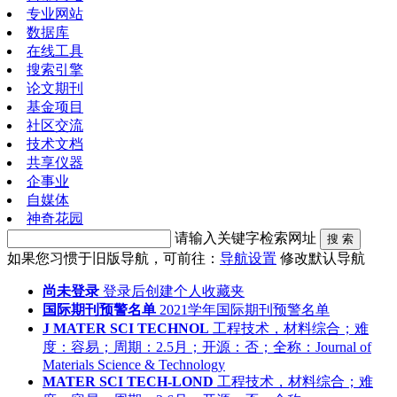
专业网站
数据库
在线工具
搜索引擎
论文期刊
基金项目
社区交流
技术文档
共享仪器
企事业
自媒体
神奇花园
请输入关键字检索网址
搜 索
如果您习惯于旧版导航，可前往：
导航设置
修改默认导航
尚未登录
登录后创建个人收藏夹
国际期刊预警名单
2021学年国际期刊预警名单
J MATER SCI TECHNOL
工程技术，材料综合；难
度：容易；周期：2.5月；开源：否；全称：Journal of
Materials Science & Technology
MATER SCI TECH-LOND
工程技术，材料综合；难