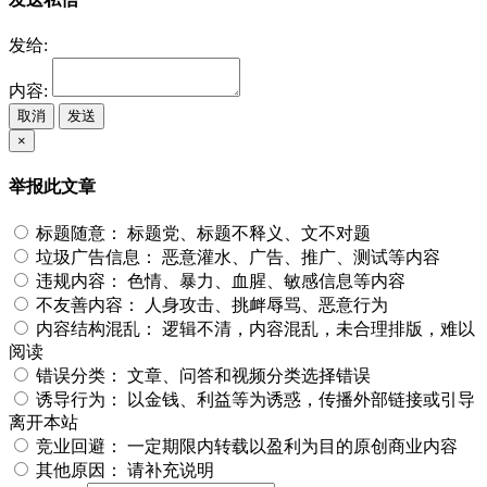
发给:
内容:
取消
发送
×
举报此文章
标题随意：
标题党、标题不释义、文不对题
垃圾广告信息：
恶意灌水、广告、推广、测试等内容
违规内容：
色情、暴力、血腥、敏感信息等内容
不友善内容：
人身攻击、挑衅辱骂、恶意行为
内容结构混乱：
逻辑不清，内容混乱，未合理排版，难以
阅读
错误分类：
文章、问答和视频分类选择错误
诱导行为：
以金钱、利益等为诱惑，传播外部链接或引导
离开本站
竞业回避：
一定期限内转载以盈利为目的原创商业内容
其他原因：
请补充说明