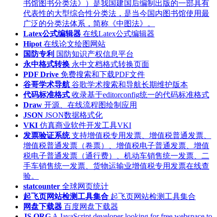
书馆图书分类法》）是我国建国后编制出版的一部具有
代表性的大型综合性分类法，是当今国内图书馆使用最
广泛的分类法体系，简称《中图法》。
Latex公式编辑器
在线Latex公式编辑器
Hipot
在线论文绘图网站
国防专利
国防知识产权信息平台
永中格式转换
永中文档格式转换页面
PDF Drive
免费搜索和下载PDF文件
谷哥学术导航
谷歌学术搜索和导航长期维护版本
代码标准格式
收录基于editorconfig统一的代码标准格式
Draw
开源、在线流程图绘制应用
JSON
JSON数据格式化
VKI
仿真商业软件开发工具VKI
发票验证系统
支持增值税专用发票、增值税普通发票、
增值税普通发票（卷票）、增值税电子普通发票、增值
税电子普通发票（通行费）、机动车销售统一发票、二
手车销售统一发票、货物运输业增值税专用发票在线查
验。
statcounter
全球网页统计
起飞页网站检测工具集合
起飞页网站检测工具集合
网盘下载器
百度网盘下载器
JS.ORG
A JavaScript developer looking for free webspace to