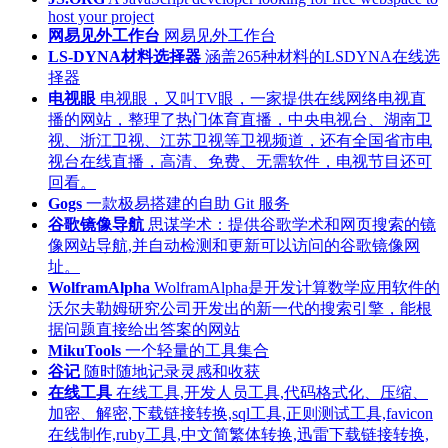
host your project
网易见外工作台
网易见外工作台
LS-DYNA材料选择器
涵盖265种材料的LSDYNA在线选
择器
电视眼
电视眼，又叫TV眼，一家提供在线网络电视直
播的网站，整理了热门体育直播，中央电视台、湖南卫
视、浙江卫视、江苏卫视等卫视频道，还有全国省市电
视台在线直播，高清、免费、无需软件，电视节目还可
回看。
Gogs
一款极易搭建的自助 Git 服务
谷歌镜像导航
思谋学术：提供谷歌学术和网页搜索的镜
像网站导航,并自动检测和更新可以访问的谷歌镜像网
址。
WolframAlpha
WolframAlpha是开发计算数学应用软件的
沃尔夫勒姆研究公司开发出的新一代的搜索引擎，能根
据问题直接给出答案的网站
MikuTools
一个轻量的工具集合
谷记
随时随地记录灵感和收获
在线工具
在线工具,开发人员工具,代码格式化、压缩、
加密、解密,下载链接转换,sql工具,正则测试工具,favicon
在线制作,ruby工具,中文简繁体转换,迅雷下载链接转换,