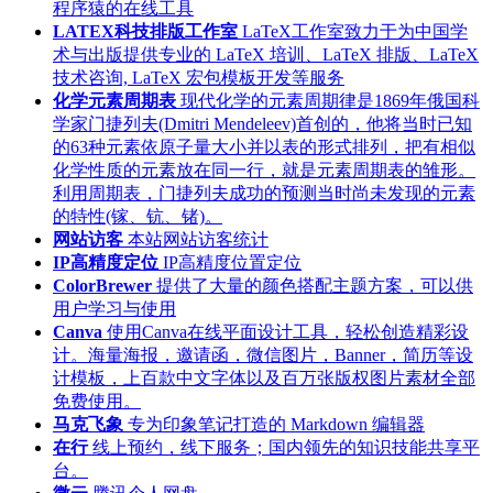
程序猿的在线工具
LATEX科技排版工作室
LaTeX工作室致力于为中国学
术与出版提供专业的 LaTeX 培训、LaTeX 排版、LaTeX
技术咨询, LaTeX 宏包模板开发等服务
化学元素周期表
现代化学的元素周期律是1869年俄国科
学家门捷列夫(Dmitri Mendeleev)首创的，他将当时已知
的63种元素依原子量大小并以表的形式排列，把有相似
化学性质的元素放在同一行，就是元素周期表的雏形。
利用周期表，门捷列夫成功的预测当时尚未发现的元素
的特性(镓、钪、锗)。
网站访客
本站网站访客统计
IP高精度定位
IP高精度位置定位
ColorBrewer
提供了大量的颜色搭配主题方案，可以供
用户学习与使用
Canva
使用Canva在线平面设计工具，轻松创造精彩设
计。海量海报，邀请函，微信图片，Banner，简历等设
计模板，上百款中文字体以及百万张版权图片素材全部
免费使用。
马克飞象
专为印象笔记打造的 Markdown 编辑器
在行
线上预约，线下服务；国内领先的知识技能共享平
台。