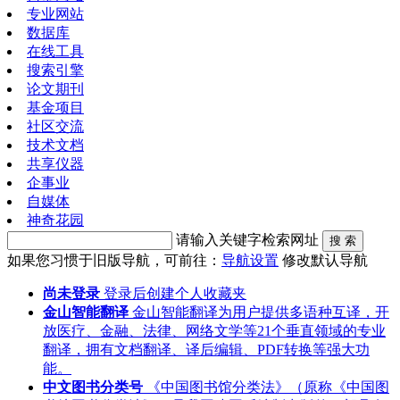
专业网站
数据库
在线工具
搜索引擎
论文期刊
基金项目
社区交流
技术文档
共享仪器
企事业
自媒体
神奇花园
请输入关键字检索网址
搜 索
如果您习惯于旧版导航，可前往：
导航设置
修改默认导航
尚未登录
登录后创建个人收藏夹
金山智能翻译
金山智能翻译为用户提供多语种互译，开
放医疗、金融、法律、网络文学等21个垂直领域的专业
翻译，拥有文档翻译、译后编辑、PDF转换等强大功
能。
中文图书分类号
《中国图书馆分类法》（原称《中国图