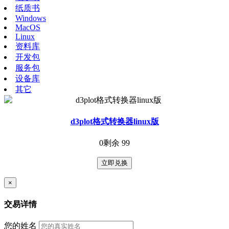
纸质书
Windows
MacOS
Linux
资料库
开发包
服务包
设备库
其它
d3plot格式转换器linux版
0
剩余 99
立即兑换
×
交易详情
您的姓名