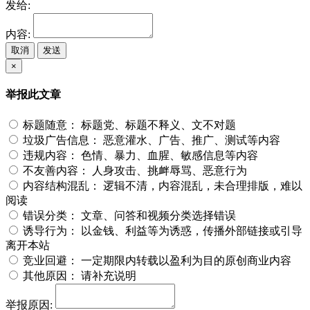
发给:
内容:
取消
发送
×
举报此文章
标题随意：
标题党、标题不释义、文不对题
垃圾广告信息：
恶意灌水、广告、推广、测试等内容
违规内容：
色情、暴力、血腥、敏感信息等内容
不友善内容：
人身攻击、挑衅辱骂、恶意行为
内容结构混乱：
逻辑不清，内容混乱，未合理排版，难以
阅读
错误分类：
文章、问答和视频分类选择错误
诱导行为：
以金钱、利益等为诱惑，传播外部链接或引导
离开本站
竞业回避：
一定期限内转载以盈利为目的原创商业内容
其他原因：
请补充说明
举报原因: