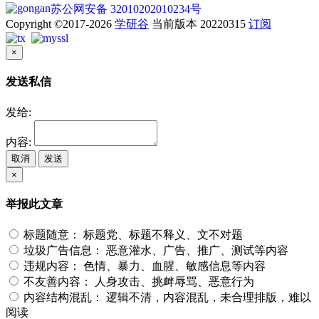
苏公网安备 32010202010234号
Copyright ©2017-2026
学研谷
当前版本 20220315
订阅
×
发送私信
发给:
内容:
取消
发送
×
举报此文章
标题随意：
标题党、标题不释义、文不对题
垃圾广告信息：
恶意灌水、广告、推广、测试等内容
违规内容：
色情、暴力、血腥、敏感信息等内容
不友善内容：
人身攻击、挑衅辱骂、恶意行为
内容结构混乱：
逻辑不清，内容混乱，未合理排版，难以
阅读