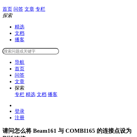
首页
问答
文章
专栏
探索
精选
文档
播客
导航
首页
问答
文章
探索
专栏
精选
文档
播客
登录
注册
请问怎么将 Beam161 与 COMBI165 的连接点设为