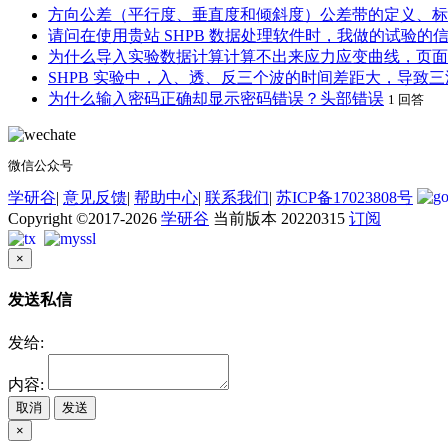
方向公差（平行度、垂直度和倾斜度）公差带的定义、标
请问在使用贵站 SHPB 数据处理软件时，我做的试验
为什么导入实验数据计算计算不出来应力应变曲线，页面
SHPB 实验中，入、透、反三个波的时间差距大，导致
为什么输入密码正确却显示密码错误？头部错误
1 回答
微信公众号
学研谷
|
意见反馈
|
帮助中心
|
联系我们
|
苏ICP备17023808号
Copyright ©2017-2026
学研谷
当前版本 20220315
订阅
×
发送私信
发给:
内容:
取消
发送
×