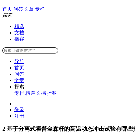
首页
问答
文章
专栏
探索
精选
文档
播客
导航
首页
问答
文章
探索
专栏
精选
文档
播客
登录
注册
2
基于分离式霍普金森杆的高温动态冲击试验有哪些