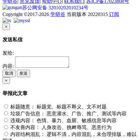
学研谷
|
意见反馈
|
帮助中心
|
联系我们
|
苏ICP备17023808号
苏公网安备 32010202010234号
Copyright ©2017-2026
学研谷
当前版本 20220315
订阅
×
发送私信
发给:
内容:
取消
发送
×
举报此文章
标题随意：
标题党、标题不释义、文不对题
垃圾广告信息：
恶意灌水、广告、推广、测试等内容
违规内容：
色情、暴力、血腥、敏感信息等内容
不友善内容：
人身攻击、挑衅辱骂、恶意行为
内容结构混乱：
逻辑不清，内容混乱，未合理排版，难以