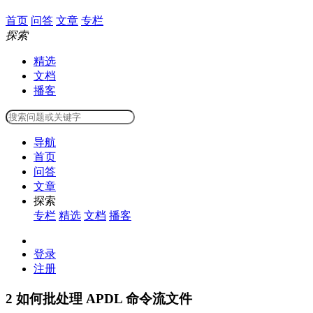
首页
问答
文章
专栏
探索
精选
文档
播客
导航
首页
问答
文章
探索
专栏
精选
文档
播客
登录
注册
2
如何批处理 APDL 命令流文件