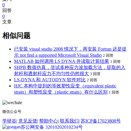
0
回答
0
文章
相似问题
已安装 visual studio 2008 情况下，再安装 Fortran 还是提
示 not find a supported Microsoft Visual Studio
2 回答
MATLAB 如何调用 LS DYNA 并读取计算结果
1 回答
SHPB 数值仿真，尝试多种应力波加载方法，提取的入
射杆和透射杆应力不均匀性仍然很大
3 回答
LS-DYNA 和 AUTODYN 软件对比
2 回答
HJC 本构中提到的等效塑性应变（equivalent plastic
strain）和塑性应变（plastic strain）有什么区别
1 回答
微信公众号
学研谷
|
意见反馈
|
帮助中心
|
联系我们
|
苏ICP备17023808号
苏公网安备 32010202010234号