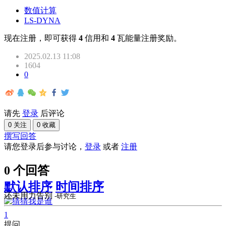
数值计算
LS-DYNA
现在注册，即可获得
4
信用和
4
瓦能量注册奖励。
2025.02.13 11:08
1604
0
请先
登录
后评论
0 关注
0 收藏
撰写回答
请您登录后参与讨论，
登录
或者
注册
0 个回答
默认排序
时间排序
还未用力告别
-研究生
1
提问