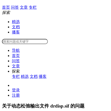
首页
问答
文章
专栏
探索
精选
文档
播客
导航
首页
问答
文章
探索
专栏
精选
文档
播客
登录
注册
关于动态松弛输出文件 drdisp.sif 的问题