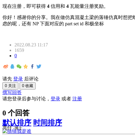
现在注册，即可获得
4
信用和
4
瓦能量注册奖励。
你好！感谢你的分享。我在做仿真混凝土梁的落锤仿真时想把螺栓的预
虑的呢，还有 NP 下面对应的 part set id 和极坐标
2022.08.23 11:17
1659
0
请先
登录
后评论
0 关注
0 收藏
撰写回答
请您登录后参与讨论，
登录
或者
注册
0 个回答
默认排序
时间排序
亮仔
-博士