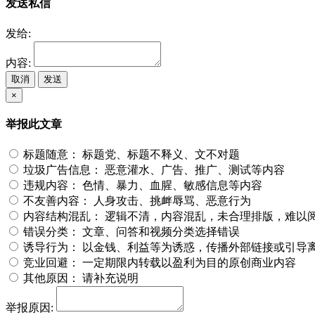
发送私信
发给:
内容:
取消
发送
×
举报此文章
标题随意：
标题党、标题不释义、文不对题
垃圾广告信息：
恶意灌水、广告、推广、测试等内容
违规内容：
色情、暴力、血腥、敏感信息等内容
不友善内容：
人身攻击、挑衅辱骂、恶意行为
内容结构混乱：
逻辑不清，内容混乱，未合理排版，难以
错误分类：
文章、问答和视频分类选择错误
诱导行为：
以金钱、利益等为诱惑，传播外部链接或引导
竞业回避：
一定期限内转载以盈利为目的原创商业内容
其他原因：
请补充说明
举报原因: