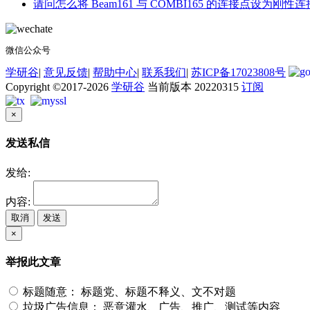
请问怎么将 Beam161 与 COMBI165 的连接点设为刚性连
微信公众号
学研谷
|
意见反馈
|
帮助中心
|
联系我们
|
苏ICP备17023808号
Copyright ©2017-2026
学研谷
当前版本 20220315
订阅
×
发送私信
发给:
内容:
取消
发送
×
举报此文章
标题随意：
标题党、标题不释义、文不对题
垃圾广告信息：
恶意灌水、广告、推广、测试等内容