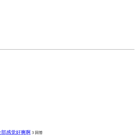
定全部感觉好爽啊
3 回答