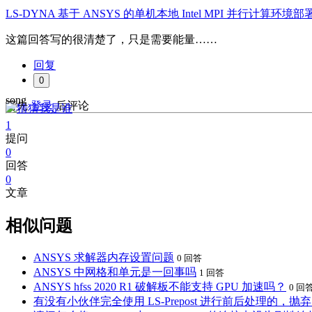
LS-DYNA 基于 ANSYS 的单机本地 Intel MPI 并行计算环境部署 - 
这篇回答写的很清楚了，只是需要能量……
回复
0
song
请先
登录
后评论
1
提问
0
回答
0
文章
相似问题
ANSYS 求解器内存设置问题
0 回答
ANSYS 中网格和单元是一回事吗
1 回答
ANSYS hfss 2020 R1 破解板不能支持 GPU 加速吗？
0 回
有没有小伙伴完全使用 LS-Prepost 进行前后处理的，抛