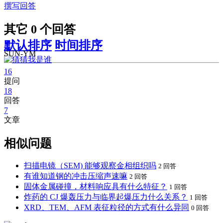
撰写回答
其它 0 个回答
默认排序
时间排序
SUN-YM
16
提问
18
回答
7
文章
相似问题
扫描电镜（SEM) 能够观察金相组织吗
2 回答
有谁知道钢的冲击压缩声速嘛
2 回答
固体金属碰撞，材料响应具有什么特征？
1 回答
炸药的 CJ 爆轰压力与临界起爆压力什么关系？
1 回答
XRD、TEM、AFM 表征粒径的方式有什么异同
0 回答