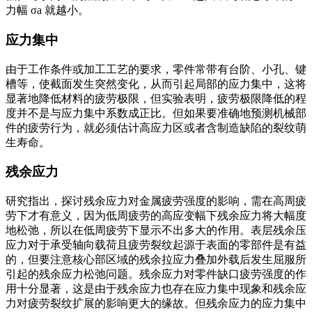
力幅 σa 就越小。
应力集中
由于工作条件或加工工艺的要求，零件常带有台阶、小孔、键
槽等，使截面发生突然变化，从而引起局部的应力集中，这将
显著地降低材料的疲劳极限，但实验表明，疲劳极限降低的程
度并不是与应力集中系数成正比。但如果要准确地预测机械部
件的疲劳行为，就必须估计高应力区或者含制造缺陷的裂纹萌
生寿命。
残余应力
研究指出，探讨残余应力对金属疲劳强度的影响，需在高周疲
劳下才有意义，因为低周疲劳的高应变幅下残余应力将大幅度
地松弛，所以在低周疲劳下显示不出多大的作用。表层残余压
应力对于承受轴向载荷且疲劳裂纹起源于表面的零部件是有益
的，但要注意核心部区域的残余拉应力叠加外载后发生屈服所
引起的残余应力松弛问题。残余应力对零件缺口疲劳强度的作
用十分显著，这是由于残余应力也存在应力集中现象和残余应
力对疲劳裂纹扩展的影响更大的缘故。但残余应力的应力集中