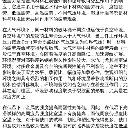
蚀疲劳是指金属材料在腐蚀介质和循环载荷交互作用下的响
应，它通常多用于描述水相环境下材料的疲劳行为。腐蚀疲
劳、低温疲劳、高温疲劳，不同气压环境、湿度环境等都是材
料与环境因素共同作用下的疲劳现象。
在大气环境下，同一材料的破坏循环周次也远低于真空环境。
真空环境中的裂纹萌生寿命远大于大气环境。当工件工作环境
压力接近 Pcr（寿命拐点处的气压定义为临界气压）时，材料
的疲劳寿命就变得异常敏感。大气环境中材料的疲劳寿命（一
般低于真空环境）会随着温度的升高而降低，加速裂纹扩展。
环境湿度对高强度铬钢的耐久性影响较大。水汽（尤其是室温
环境）对多数金属及合金的抗断裂性能有不利影响，这种不利
影响取决于应力水平、载荷比、幅值等加载条件。微观组织与
环境之间具有强烈的相互作用，气相环境显著影响着断口的形
貌和位错滑移机制，环境与裂纹闭合之间存在着交互作用，尤
其在近门槛区。环境影响程度取决于裂纹面的形貌，尤其是在
深度方向上。
在低温下，金属的强度提高而塑性则降低。因此，在低温下光
滑试样的高周疲劳强度比室温下有所提高，而低周疲劳强度比
室温下低。对于有缺口的试样，韧性和塑性降低得更多。缺口
和裂纹对低温较为敏感，即断裂时的临界疲劳裂纹长度在低温