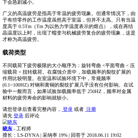
下会急剧减小。
广义的高温疲劳是指高于常温的疲劳现象。但通常情况下，由
于有些零件的工作温度虽然高于室温，但并不太高。只有当温
度高于 0.5Tm（Tm 为以热力学温度表示的熔点），或在再结
晶温度以上时，出现了蠕变与机械疲劳复合的疲劳现象，这是
才称为高温疲劳。
载荷类型
不同载荷下疲劳极限的大小顺序为：旋转弯曲 <平面弯曲 < 压
缩载荷 < 扭转载荷。在腐蚀介质中，加载频率的裂纹扩展的
作用比较明显。在室温和试验环境下中，常规频率
(0.1~100HZ) 对钢和黄铜的裂纹扩展几乎没有任何影响。在试
验中一般而言，如果试验加载频率低于 250HZ，频率对金属
材料的疲劳寿命的影响就较小。
请您登录后查看完整内容，
登录
或者
注册
请先
登录
后评论
晓东
- 工程师
擅长：LS-DYNA | 采纳率 19% | 回答于 2018.06.11 19:02