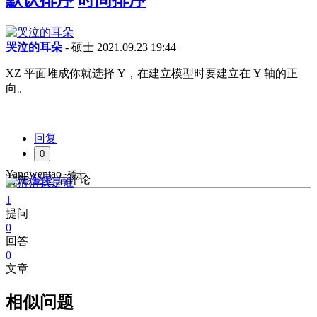
默认排序
时间排序
哭泣的耳朵
- 硕士
2021.09.23 19:44
XZ 平面堆成你就选择 Y，在建立模型时要建立在 Y 轴的正
向。
回复
0
Yangwentao
-硕士
请先
登录
后评论
1
提问
0
回答
0
文章
相似问题