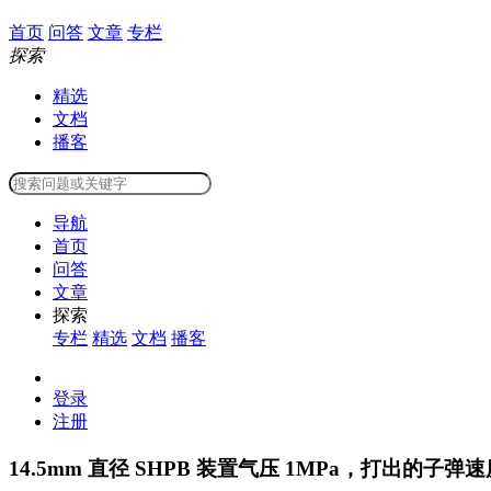
首页
问答
文章
专栏
探索
精选
文档
播客
导航
首页
问答
文章
探索
专栏
精选
文档
播客
登录
注册
14.5mm 直径 SHPB 装置气压 1MPa，打出的子弹