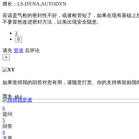
擅长：LS-DYNA,AUTODYN
应该是气枪的密封性不好，或者枪管短了，如果在现有基础上想
不要冒然改进密封方法，以免出现安全隐患。
3
0
请先
登录
后评论
×
如果觉得我的回答对您有用，请随意打赏。你的支持将鼓励我
贾冬
-硕士
6
提问
5
回答
0
文章