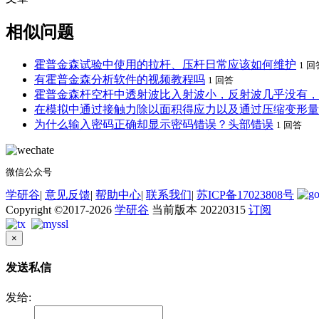
相似问题
霍普金森试验中使用的拉杆、压杆日常应该如何维护
1 回
有霍普金森分析软件的视频教程吗
1 回答
霍普金森杆空杆中透射波比入射波小，反射波几乎没有，
在模拟中通过接触力除以面积得应力以及通过压缩变形量
为什么输入密码正确却显示密码错误？头部错误
1 回答
微信公众号
学研谷
|
意见反馈
|
帮助中心
|
联系我们
|
苏ICP备17023808号
Copyright ©2017-2026
学研谷
当前版本 20220315
订阅
×
发送私信
发给: