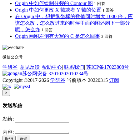
Origin 中如何绘制分裂的 Contour 图
1 回答
Origin 中如何更改 X 轴或者 Y 轴的位置
1 回答
在 Origin 中，想把纵坐标的数值同时增大 1000 倍，应
该怎么改，怎么改过来的时候里面的图还剩下一部分
呢，怎么办
1 回答
Origin 画图左侧有大写的 C 是怎么回事
3 回答
微信公众号
学研谷
|
意见反馈
|
帮助中心
|
联系我们
|
苏ICP备17023808号
苏公网安备 32010202010234号
Copyright ©2017-2026
学研谷
当前版本 20220315
订阅
×
发送私信
发给:
内容:
取消
发送