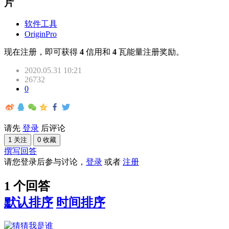
片
软件工具
OriginPro
现在注册，即可获得
4
信用和
4
瓦能量注册奖励。
2020.05.31 10:21
26732
0
请先
登录
后评论
1 关注
0 收藏
撰写回答
请您登录后参与讨论，
登录
或者
注册
1 个回答
默认排序
时间排序