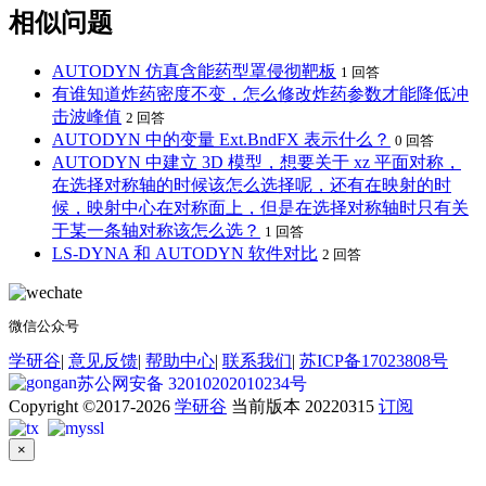
相似问题
AUTODYN 仿真含能药型罩侵彻靶板
1 回答
有谁知道炸药密度不变，怎么修改炸药参数才能降低冲
击波峰值
2 回答
AUTODYN 中的变量 Ext.BndFX 表示什么？
0 回答
AUTODYN 中建立 3D 模型，想要关于 xz 平面对称，
在选择对称轴的时候该怎么选择呢，还有在映射的时
候，映射中心在对称面上，但是在选择对称轴时只有关
于某一条轴对称该怎么选？
1 回答
LS-DYNA 和 AUTODYN 软件对比
2 回答
微信公众号
学研谷
|
意见反馈
|
帮助中心
|
联系我们
|
苏ICP备17023808号
苏公网安备 32010202010234号
Copyright ©2017-2026
学研谷
当前版本 20220315
订阅
×