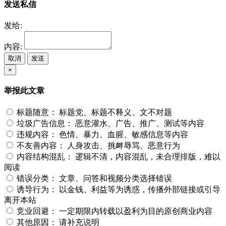
发送私信
发给:
内容:
取消
发送
×
举报此文章
标题随意：
标题党、标题不释义、文不对题
垃圾广告信息：
恶意灌水、广告、推广、测试等内容
违规内容：
色情、暴力、血腥、敏感信息等内容
不友善内容：
人身攻击、挑衅辱骂、恶意行为
内容结构混乱：
逻辑不清，内容混乱，未合理排版，难以
阅读
错误分类：
文章、问答和视频分类选择错误
诱导行为：
以金钱、利益等为诱惑，传播外部链接或引导
离开本站
竞业回避：
一定期限内转载以盈利为目的原创商业内容
其他原因：
请补充说明