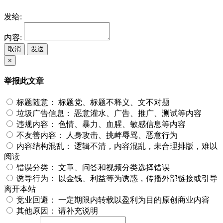
发给:
内容:
取消
发送
×
举报此文章
标题随意：
标题党、标题不释义、文不对题
垃圾广告信息：
恶意灌水、广告、推广、测试等内容
违规内容：
色情、暴力、血腥、敏感信息等内容
不友善内容：
人身攻击、挑衅辱骂、恶意行为
内容结构混乱：
逻辑不清，内容混乱，未合理排版，难以
阅读
错误分类：
文章、问答和视频分类选择错误
诱导行为：
以金钱、利益等为诱惑，传播外部链接或引导
离开本站
竞业回避：
一定期限内转载以盈利为目的原创商业内容
其他原因：
请补充说明