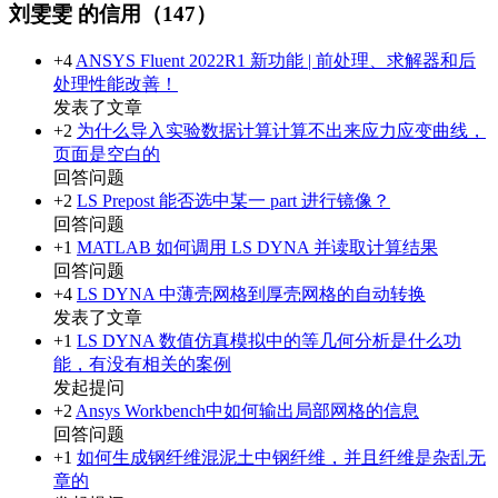
刘雯雯 的信用（147）
+4
ANSYS Fluent 2022R1 新功能 | 前处理、求解器和后
处理性能改善！
发表了文章
+2
为什么导入实验数据计算计算不出来应力应变曲线，
页面是空白的
回答问题
+2
LS Prepost 能否选中某一 part 进行镜像？
回答问题
+1
MATLAB 如何调用 LS DYNA 并读取计算结果
回答问题
+4
LS DYNA 中薄壳网格到厚壳网格的自动转换
发表了文章
+1
LS DYNA 数值仿真模拟中的等几何分析是什么功
能，有没有相关的案例
发起提问
+2
Ansys Workbench中如何输出局部网格的信息
回答问题
+1
如何生成钢纤维混泥土中钢纤维，并且纤维是杂乱无
章的