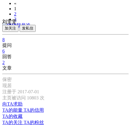
«
1
2
3
刘雯雯
»
加关注
发私信
8
提问
6
回答
2
文章
保密
现居
注册于 2017-07-01
主页被访问 10803 次
向TA求助
TA的能量
TA的信用
TA的收藏
TA的关注
TA的粉丝