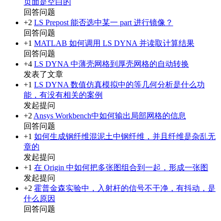
页面是空白的
回答问题
+2
LS Prepost 能否选中某一 part 进行镜像？
回答问题
+1
MATLAB 如何调用 LS DYNA 并读取计算结果
回答问题
+4
LS DYNA 中薄壳网格到厚壳网格的自动转换
发表了文章
+1
LS DYNA 数值仿真模拟中的等几何分析是什么功
能，有没有相关的案例
发起提问
+2
Ansys Workbench中如何输出局部网格的信息
回答问题
+1
如何生成钢纤维混泥土中钢纤维，并且纤维是杂乱无
章的
发起提问
+1
在 Origin 中如何把多张图组合到一起，形成一张图
发起提问
+2
霍普金森实验中，入射杆的信号不干净，有抖动，是
什么原因
回答问题