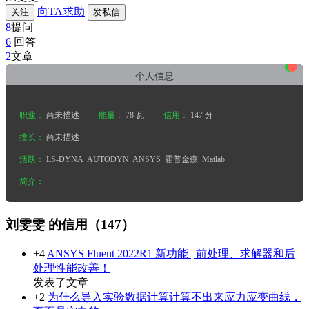
向TA求助
关注
发私信
8
提问
6
回答
•
•
•
2
文章
个人信息
职业：
尚未描述
能量：
78 瓦
信用：
147 分
擅长：
尚未描述
活跃：
LS-DYNA
AUTODYN
ANSYS
霍普金森
Matlab
简介：
刘雯雯 的信用（147）
+4
ANSYS Fluent 2022R1 新功能 | 前处理、求解器和后
处理性能改善！
发表了文章
+2
为什么导入实验数据计算计算不出来应力应变曲线，