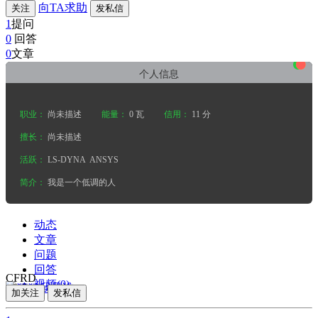
向TA求助
关注
发私信
1
提问
0
回答
•
•
•
0
文章
个人信息
职业：
尚未描述
能量：
0 瓦
信用：
11 分
擅长：
尚未描述
活跃：
LS-DYNA
ANSYS
简介：
我是一个低调的人
动态
文章
问题
回答
CFRD
视频(0)
加关注
发私信