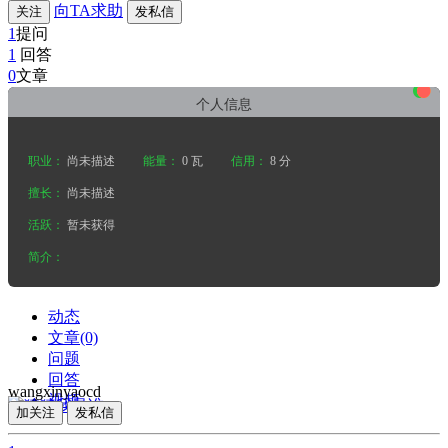
向TA求助
关注
发私信
1
提问
1
回答
•
•
•
0
文章
个人信息
职业：
尚未描述
能量：
0 瓦
信用：
8 分
擅长：
尚未描述
活跃：
暂未获得
简介：
动态
文章(0)
问题
回答
wangxinyaocd
视频
加关注
发私信