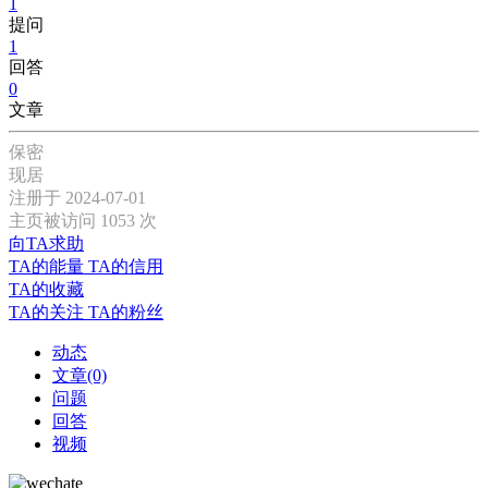
1
提问
1
回答
0
文章
保密
现居
注册于 2024-07-01
主页被访问 1053 次
向TA求助
TA的能量
TA的信用
TA的收藏
TA的关注
TA的粉丝
动态
文章(0)
问题
回答
视频