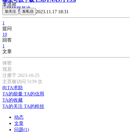
李洪祥
回答0 · 浏览661
加关注
发私信
2023.11.17 18:31
1
提问
10
回答
1
文章
保密
现居
注册于 2023-10-25
主页被访问 5159 次
向TA求助
TA的能量
TA的信用
TA的收藏
TA的关注
TA的粉丝
动态
文章
问题(1)