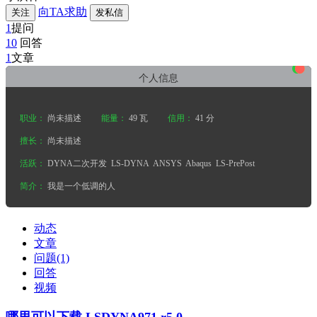
向TA求助
关注
发私信
1
提问
10
回答
•
•
•
1
文章
个人信息
职业：
尚未描述
能量：
49 瓦
信用：
41 分
擅长：
尚未描述
活跃：
DYNA二次开发
LS-DYNA
ANSYS
Abaqus
LS-PrePost
简介：
我是一个低调的人
动态
文章
问题(1)
回答
视频
哪里可以下载 LSDYNA971 r5.0