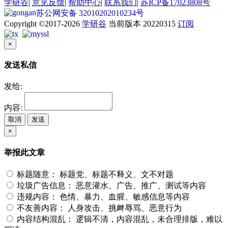
学研谷
|
意见反馈
|
帮助中心
|
联系我们
|
苏ICP备17023808号
苏公网安备 32010202010234号
Copyright ©2017-2026
学研谷
当前版本 20220315
订阅
×
发送私信
发给:
内容:
取消
发送
×
举报此文章
标题随意：
标题党、标题不释义、文不对题
垃圾广告信息：
恶意灌水、广告、推广、测试等内容
违规内容：
色情、暴力、血腥、敏感信息等内容
不友善内容：
人身攻击、挑衅辱骂、恶意行为
内容结构混乱：
逻辑不清，内容混乱，未合理排版，难以