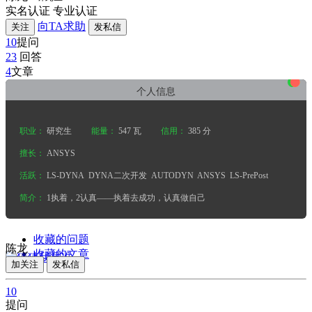
实名认证
专业认证
向TA求助
关注
发私信
10
提问
23
回答
•
•
•
4
文章
个人信息
职业：
研究生
能量：
547 瓦
信用：
385 分
擅长：
ANSYS
活跃：
LS-DYNA
DYNA二次开发
AUTODYN
ANSYS
LS-PrePost
简介：
1执着，2认真——执着去成功，认真做自己
收藏的问题
陈龙
收藏的文章
加关注
发私信
10
提问