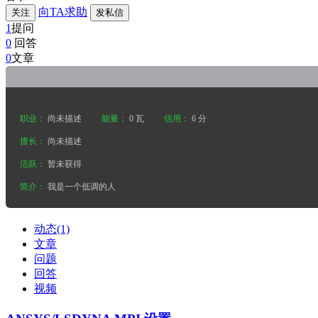
向TA求助
关注
发私信
1
提问
0
回答
0
文章
职业：
尚未描述
能量：
0 瓦
信用：
6 分
擅长：
尚未描述
活跃：
暂未获得
简介：
我是一个低调的人
动态(1)
文章
问题
回答
视频