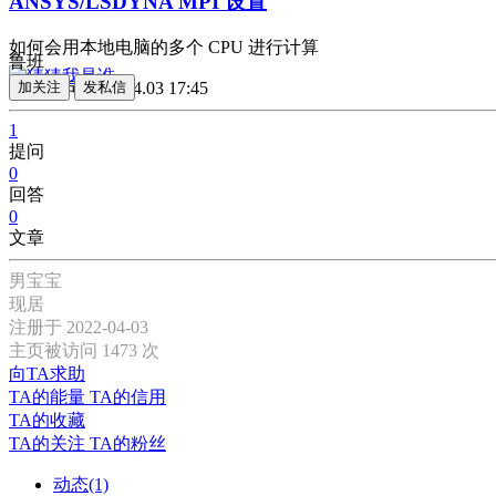
ANSYS/LSDYNA MPI 设置
如何会用本地电脑的多个 CPU 进行计算
鲁班
发起提问
加关注
发私信
2022.04.03 17:45
1
提问
0
回答
0
文章
男宝宝
现居
注册于 2022-04-03
主页被访问 1473 次
向TA求助
TA的能量
TA的信用
TA的收藏
TA的关注
TA的粉丝
动态(1)