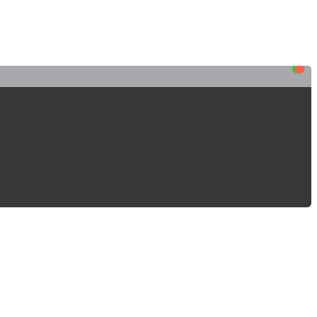
•
•
•