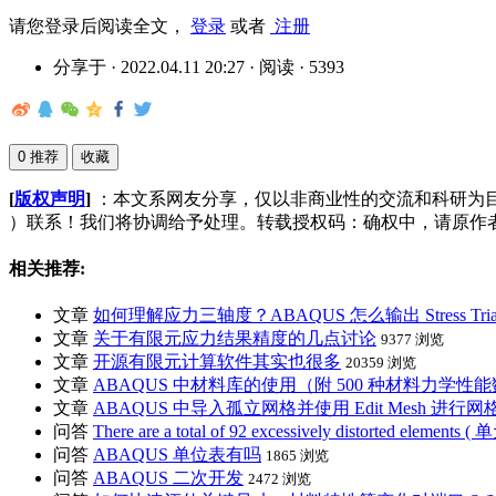
请您登录后阅读全文，
登录
或者
注册
分享于 · 2022.04.11 20:27 · 阅读 · 5393
0 推荐
收藏
[
版权声明
]
：本文系网友分享，仅以非商业性的交流和科研为目
）联系！我们将协调给予处理。转载授权码：确权中，请原作者尽
相关推荐:
文章
如何理解应力三轴度？ABAQUS 怎么输出 Stress Triaxi
文章
关于有限元应力结果精度的几点讨论
9377 浏览
文章
开源有限元计算软件其实也很多
20359 浏览
文章
ABAQUS 中材料库的使用（附 500 种材料力学性
文章
ABAQUS 中导入孤立网格并使用 Edit Mesh 进行
问答
There are a total of 92 excessively distorted elem
问答
ABAQUS 单位表有吗
1865 浏览
问答
ABAQUS 二次开发
2472 浏览