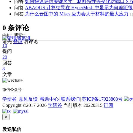
问答
如何快速评估关键尺寸、材料特性等变化对端口 S /Y
问答
ABAQUS 计算结果在 HyperMesh 中显示为何差距
问答
为什么云图中的 Mises 应力会大于材料的最大应力
1
0 条评论
sister
-研究生
请先
登录
后评论
10
提问
20
回答
8
文章
微信公众号
学研谷
|
意见反馈
|
帮助中心
|
联系我们
|
苏ICP备17023808号
Copyright ©2017-2026
学研谷
当前版本 20220315
订阅
×
发送私信