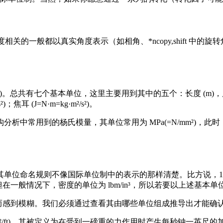
他角度相关的一般都以真实角度表示（如相角、*ncopy,shift
总共有七个基本单位，这里主要用到其中的五个：长度 (m)，质量 (k
 (J=N·m=kg·m²/s²)。
析中常用到的杨氏模量，其单位常用为 MPa(=N/mm²)，
命名规则不像国际单位制中的表示的那样清楚。比方说，1 磅力等
ec²。但在一般情况下，密度的单位为 lbm/in³，所以若要以上述基
 lbf 而感到模糊。我们必须通过查看其由哪些单位组成推导出才能确
sec²/ft)，其被定义为在受到一磅重的力作用时产生每秒钟一英尺的加