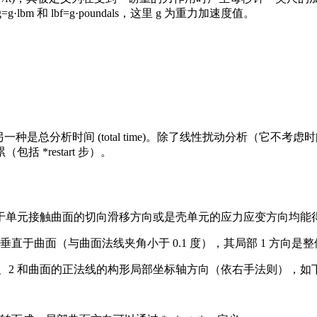
bm 和 lbf=g·poundals，这里 g 为重力加速度值。
me)，另一种是总分析时间 (total time)。除了线性扰动分析
*restart 步）。
单元接触曲面的切向滑移方向或是壳单元的应力应变方向均能得到
轴垂直于曲面（与曲面法线夹角小于 0.1 度），其局部 1 方向是整
部 1、2 和曲面的正法线的构形局部坐标轴方向（依右手法则），如