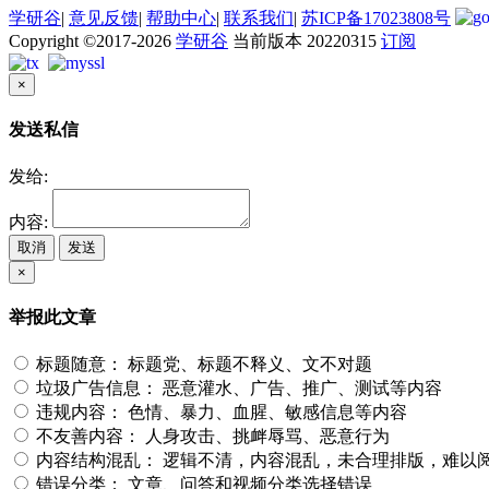
学研谷
|
意见反馈
|
帮助中心
|
联系我们
|
苏ICP备17023808号
Copyright ©2017-2026
学研谷
当前版本 20220315
订阅
×
发送私信
发给:
内容:
取消
发送
×
举报此文章
标题随意：
标题党、标题不释义、文不对题
垃圾广告信息：
恶意灌水、广告、推广、测试等内容
违规内容：
色情、暴力、血腥、敏感信息等内容
不友善内容：
人身攻击、挑衅辱骂、恶意行为
内容结构混乱：
逻辑不清，内容混乱，未合理排版，难以
错误分类：
文章、问答和视频分类选择错误