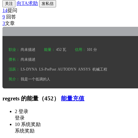
向TA求助
关注
发私信
14
提问
9
回答
3
文章
职业：
尚未描述
能量：
452 瓦
信用：
101 分
擅长：
尚未描述
活跃：
LS-DYNA
LS-PrePost
AUTODYN
ANSYS
机械工程
简介：
我是一个低调的人
regrets 的能量（452）
能量充值
2
登录
登录
10
系统奖励
系统奖励