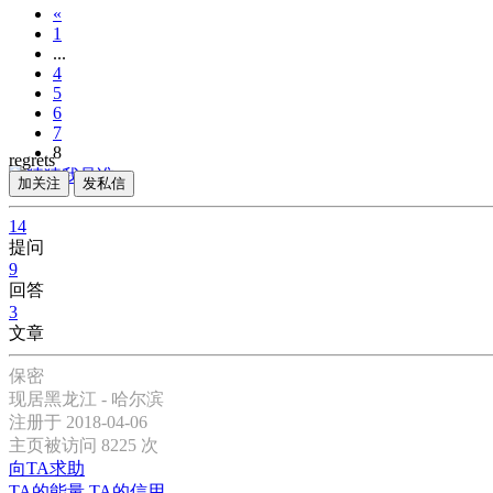
«
1
...
4
5
6
7
8
regrets
»
加关注
发私信
14
提问
9
回答
3
文章
保密
现居黑龙江 - 哈尔滨
注册于 2018-04-06
主页被访问 8225 次
向TA求助
TA的能量
TA的信用