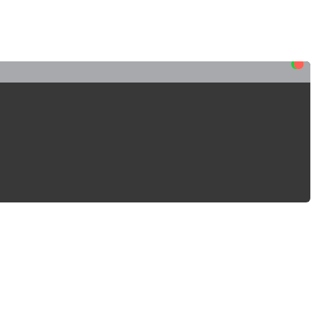
•
•
•