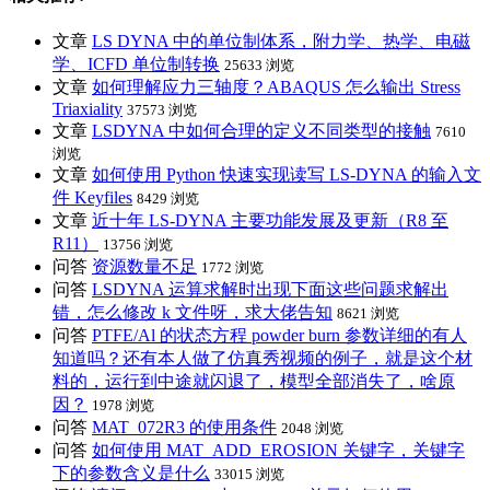
文章
LS DYNA 中的单位制体系，附力学、热学、电磁
学、ICFD 单位制转换
25633 浏览
文章
如何理解应力三轴度？ABAQUS 怎么输出 Stress
Triaxiality
37573 浏览
文章
LSDYNA 中如何合理的定义不同类型的接触
7610
浏览
文章
如何使用 Python 快速实现读写 LS-DYNA 的输入文
件 Keyfiles
8429 浏览
文章
近十年 LS-DYNA 主要功能发展及更新（R8 至
R11）
13756 浏览
问答
资源数量不足
1772 浏览
问答
LSDYNA 运算求解时出现下面这些问题求解出
错，怎么修改 k 文件呀，求大佬告知
8621 浏览
问答
PTFE/Al 的状态方程 powder burn 参数详细的有人
知道吗？还有本人做了仿真秀视频的例子，就是这个材
料的，运行到中途就闪退了，模型全部消失了，啥原
因？
1978 浏览
问答
MAT_072R3 的使用条件
2048 浏览
问答
如何使用 MAT_ADD_EROSION 关键字，关键字
下的参数含义是什么
33015 浏览