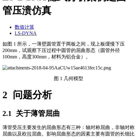
管压溃仿真
数值计算
LS-DYNA
如图
1
所示，一薄壁圆管置于两板之间，现上板缓慢下压
200mm
，试观察下压过程中圆管的屈曲形态（圆管外径
100mm
，高度
300mm
，材料为铝合金）。
图
1
几何模型
2
问题分析
2.1
关于薄管屈曲
薄管受压主要发生的屈曲形态有三种：轴对称屈曲，非轴对称
屈曲以及欧拉屈曲。影响屈曲形态的因素主要有圆管的长细比