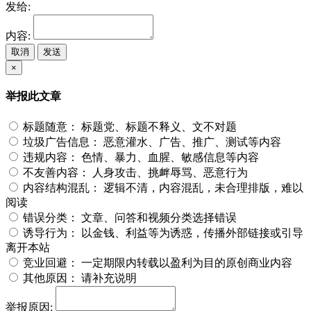
发给:
内容:
取消
发送
×
举报此文章
标题随意：
标题党、标题不释义、文不对题
垃圾广告信息：
恶意灌水、广告、推广、测试等内容
违规内容：
色情、暴力、血腥、敏感信息等内容
不友善内容：
人身攻击、挑衅辱骂、恶意行为
内容结构混乱：
逻辑不清，内容混乱，未合理排版，难以
阅读
错误分类：
文章、问答和视频分类选择错误
诱导行为：
以金钱、利益等为诱惑，传播外部链接或引导
离开本站
竞业回避：
一定期限内转载以盈利为目的原创商业内容
其他原因：
请补充说明
举报原因: