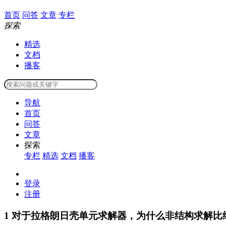
首页
问答
文章
专栏
探索
精选
文档
播客
导航
首页
问答
文章
探索
专栏
精选
文档
播客
登录
注册
1
对于拉格朗日壳单元求解器，为什么非结构求解比