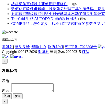
战斗部仿真领域主要使用哪些软件
1 回答
数值仿真软件求解器，以及前后处理工具的源代码，都是
射流侵彻靶板侵彻到这个时候就基本不动了但是射流还有
TrueGrid 生成 AUTODYN 里的欧拉网格
1 回答
COMBI165，怎么定义，找不到定义它时候的参数含义
微信公众号
学研谷
|
意见反馈
|
帮助中心
|
联系我们
|
苏ICP备17023808号
Copyright ©2017-2026
学研谷
当前版本 20220315
订阅
×
发送私信
发给:
内容:
取消
发送
×